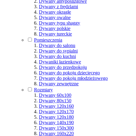
Dywany antypoślizgowe
Dywany z frędzlami
Dywany okrągłe
Dywany owalne
Dywany typu shaggy
Dywany polskie
Dywany tureckie
Pomieszczenia
Dywany do salonu
Dywany do sypialni
Dywany do kuchni
Dywaniki łazienkowe
Dywany do przedpokoju
Dywany do pokoju dziecięcego
Dywany do pokoju młodzieżowego
Dywany zewnętrzne
Rozmiary
Dywany 60x100
Dywany 80x150
Dywany 120x160
Dywany 120x170
Dywany 120x180
Dywany 140x190
Dywany 150x300
Dywany 160x220