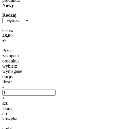
produktu:
Nowy
Rodzaj
Cena:
48,00
zł
Przed
zakupem
produktu
wybierz
wymagane
opcje.
Ilość:
-
+
szt.
Dodaj
do
koszyka
dodaj