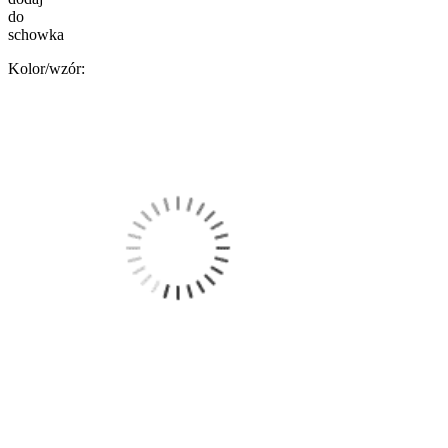
do
schowka
Kolor/wzór: