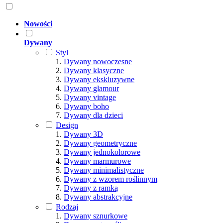
Nowości
Dywany
Styl
Dywany nowoczesne
Dywany klasyczne
Dywany ekskluzywne
Dywany glamour
Dywany vintage
Dywany boho
Dywany dla dzieci
Design
Dywany 3D
Dywany geometryczne
Dywany jednokolorowe
Dywany marmurowe
Dywany minimalistyczne
Dywany z wzorem roślinnym
Dywany z ramką
Dywany abstrakcyjne
Rodzaj
Dywany sznurkowe