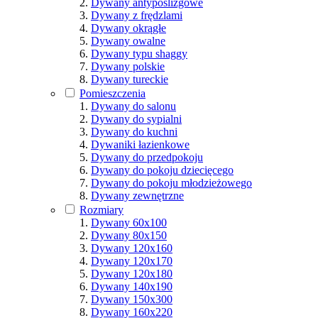
Dywany antypoślizgowe
Dywany z frędzlami
Dywany okrągłe
Dywany owalne
Dywany typu shaggy
Dywany polskie
Dywany tureckie
Pomieszczenia
Dywany do salonu
Dywany do sypialni
Dywany do kuchni
Dywaniki łazienkowe
Dywany do przedpokoju
Dywany do pokoju dziecięcego
Dywany do pokoju młodzieżowego
Dywany zewnętrzne
Rozmiary
Dywany 60x100
Dywany 80x150
Dywany 120x160
Dywany 120x170
Dywany 120x180
Dywany 140x190
Dywany 150x300
Dywany 160x220