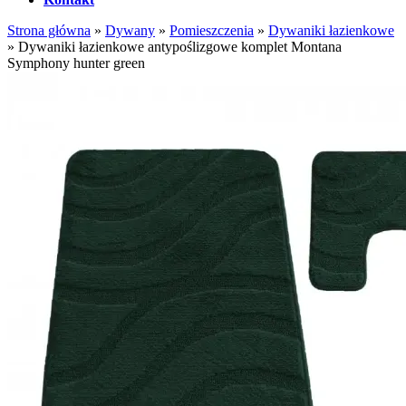
Strona główna
»
Dywany
»
Pomieszczenia
»
Dywaniki łazienkowe
»
Dywaniki łazienkowe antypoślizgowe komplet Montana
Symphony hunter green