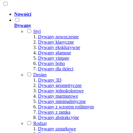
Nowości
Dywany
Styl
Dywany nowoczesne
Dywany klasyczne
Dywany ekskluzywne
Dywany glamour
Dywany vintage
Dywany boho
Dywany dla dzieci
Design
Dywany 3D
Dywany geometryczne
Dywany jednokolorowe
Dywany marmurowe
Dywany minimalistyczne
Dywany z wzorem roślinnym
Dywany z ramką
Dywany abstrakcyjne
Rodzaj
Dywany sznurkowe