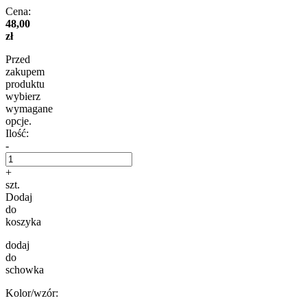
Cena:
48,00
zł
Przed
zakupem
produktu
wybierz
wymagane
opcje.
Ilość:
-
+
szt.
Dodaj
do
koszyka
dodaj
do
schowka
Kolor/wzór: